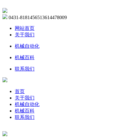
0431-81814565
13614478009
网站首页
关于我们
机械自动化
机械百科
联系我们
首页
关于我们
机械自动化
机械百科
联系我们