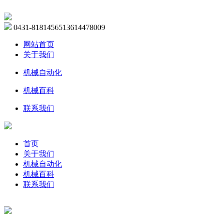
0431-81814565
13614478009
网站首页
关于我们
机械自动化
机械百科
联系我们
首页
关于我们
机械自动化
机械百科
联系我们