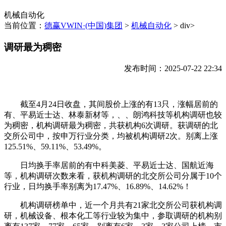
机械自动化
当前位置：
德赢VWIN·(中国)集团
>
机械自动化
> div>
调研最为稠密
发布时间：2025-07-22 22:34
截至4月24日收盘，其间股价上涨的有13只，涨幅居前的
有、平易近士达、林泰新材等，、、朗鸿科技等机构调研也较
为稠密，机构调研最为稠密，共获机构6次调研。获调研的北
交所公司中，按申万行业分类，均被机构调研2次。别离上涨
125.51%、59.11%、53.49%。
日均换手率居前的有中科美菱、平易近士达、国航近海
等，机构调研次数来看，获机构调研的北交所公司分属于10个
行业，日均换手率别离为17.47%、16.89%、14.62%！
机构调研榜单中，近一个月共有21家北交所公司获机构调
研，机械设备、根本化工等行业较为集中，参取调研的机构别