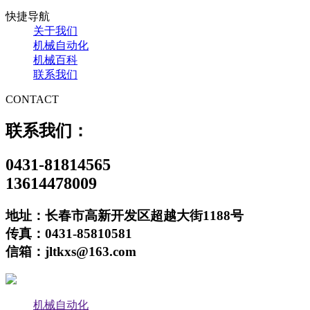
快捷导航
关于我们
机械自动化
机械百科
联系我们
CONTACT
联系我们：
0431-81814565
13614478009
地址：长春市高新开发区超越大街1188号
传真：0431-85810581
信箱：jltkxs@163.com
机械自动化