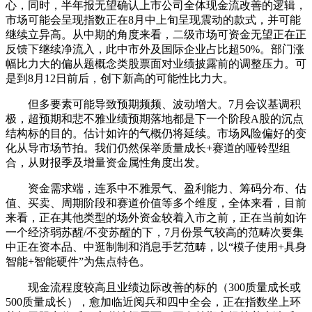
心，同时，半年报无望确认上市公司全体现金流改善的逻辑，
市场可能会呈现指数正在8月中上旬呈现震动的款式，并可能
继续立异高。从中期的角度来看，二级市场可资金无望正在正
反馈下继续净流入，此中市外及国际企业占比超50%。部门涨
幅比力大的偏从题概念类股票面对业绩披露前的调整压力。可
是到8月12日前后，创下新高的可能性比力大。
但多要素可能导致预期频频、波动增大。7月会议基调积
极，超预期和悲不雅业绩预期落地都是下一个阶段A股的沉点
结构标的目的。估计如许的气概仍将延续。市场风险偏好的变
化从导市场节拍。我们仍然保举质量成长+赛道的哑铃型组
合，从财报季及增量资金属性角度出发。
资金需求端，连系中不雅景气、盈利能力、筹码分布、估
值、买卖、周期阶段和赛道价值等多个维度，全体来看，目前
来看，正在其他类型的场外资金较着入市之前，正在当前如许
一个经济弱苏醒/不变苏醒的下，7月份景气较高的范畴次要集
中正在资本品、中逛制制和消息手艺范畴，以“模子使用+具身
智能+智能硬件”为焦点特色。
现金流程度较高且业绩边际改善的标的（300质量成长或
500质量成长），愈加临近阅兵和四中全会，正在指数坐上环