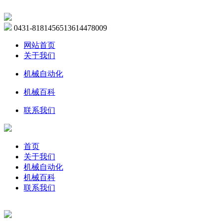
0431-81814565
13614478009
网站首页
关于我们
机械自动化
机械百科
联系我们
首页
关于我们
机械自动化
机械百科
联系我们