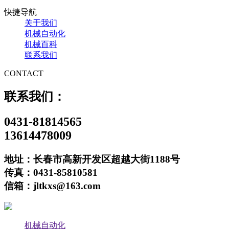
快捷导航
关于我们
机械自动化
机械百科
联系我们
CONTACT
联系我们：
0431-81814565
13614478009
地址：长春市高新开发区超越大街1188号
传真：0431-85810581
信箱：jltkxs@163.com
机械自动化