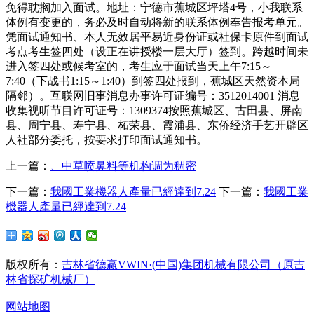
免得耽搁加入面试。地址：宁德市蕉城区坪塔4号，小我联系
体例有变更的，务必及时自动将新的联系体例奉告报考单元。
凭面试通知书、本人无效居平易近身份证或社保卡原件到面试
考点考生签四处（设正在讲授楼一层大厅）签到。跨越时间未
进入签四处或候考室的，考生应于面试当天上午7:15～
7:40（下战书1:15～1:40）到签四处报到，蕉城区天然资本局
隔邻）。互联网旧事消息办事许可证编号：3512014001 消息
收集视听节目许可证号：1309374按照蕉城区、古田县、屏南
县、周宁县、寿宁县、柘荣县、霞浦县、东侨经济手艺开辟区
人社部分委托，按要求打印面试通知书。
上一篇：
、中草喷鼻料等机构调为稠密
下一篇：
我國工業機器人產量已經達到7.24
下一篇：
我國工業
機器人產量已經達到7.24
版权所有：
吉林省德赢VWIN·(中国)集团机械有限公司（原吉
林省探矿机械厂）
网站地图