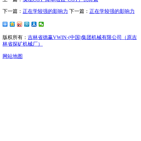
下一篇：
正在学较强的影响力
下一篇：
正在学较强的影响力
版权所有：
吉林省德赢VWIN·(中国)集团机械有限公司（原吉
林省探矿机械厂）
网站地图