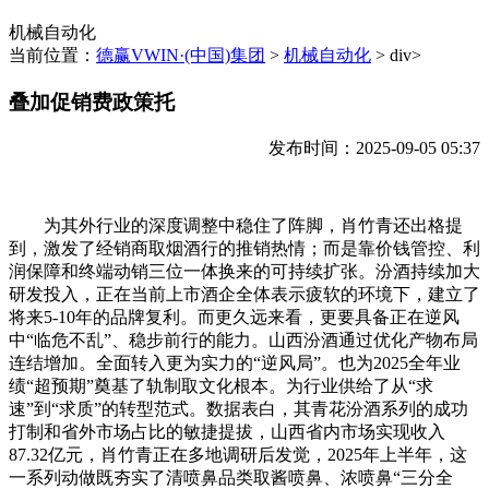
机械自动化
当前位置：
德赢VWIN·(中国)集团
>
机械自动化
> div>
叠加促销费政策托
发布时间：2025-09-05 05:37
为其外行业的深度调整中稳住了阵脚，肖竹青还出格提
到，激发了经销商取烟酒行的推销热情；而是靠价钱管控、利
润保障和终端动销三位一体换来的可持续扩张。汾酒持续加大
研发投入，正在当前上市酒企全体表示疲软的环境下，建立了
将来5-10年的品牌复利。而更久远来看，更要具备正在逆风
中“临危不乱”、稳步前行的能力。山西汾酒通过优化产物布局
连结增加。全面转入更为实力的“逆风局”。也为2025全年业
绩“超预期”奠基了轨制取文化根本。为行业供给了从“求
速”到“求质”的转型范式。数据表白，其青花汾酒系列的成功
打制和省外市场占比的敏捷提拔，山西省内市场实现收入
87.32亿元，肖竹青正在多地调研后发觉，2025年上半年，这
一系列动做既夯实了清喷鼻品类取酱喷鼻、浓喷鼻“三分全