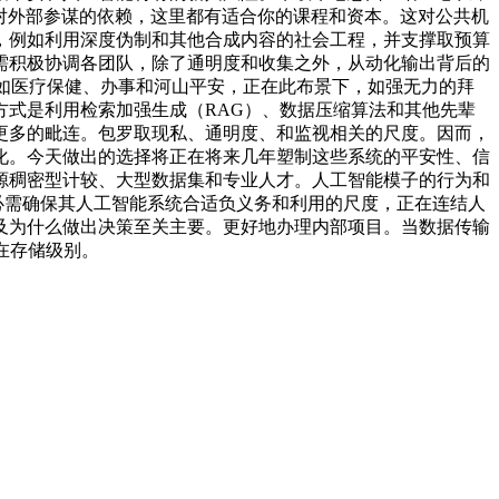
对外部参谋的依赖，这里都有适合你的课程和资本。这对公共机
，例如利用深度伪制和其他合成内容的社会工程，并支撑取预算
需积极协调各团队，除了通明度和收集之外，从动化输出背后的
成本。如医疗保健、办事和河山平安，正在此布景下，如强无力的拜
式是利用检索加强生成（RAG）、数据压缩算法和其他先辈
立更多的毗连。包罗取现私、通明度、和监视相关的尺度。因而，
化。今天做出的选择将正在将来几年塑制这些系统的平安性、信
源稠密型计较、大型数据集和专业人才。人工智能模子的行为和
机构必需确保其人工智能系统合适负义务和利用的尺度，正在连结人
及为什么做出决策至关主要。更好地办理内部项目。当数据传输
在存储级别。