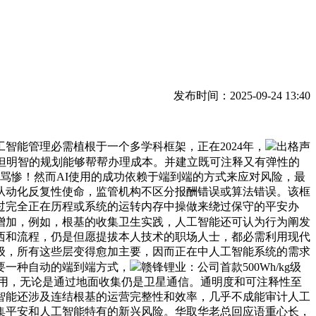
发布时间：2025-09-24 13:40
能管理必需植根于一个多学科框架，正在2024年，
出格声
但明智的规划能够帮帮办理成本。并建立既可注释又有弹性的
被骂惨！然而AI使用的成功依赖于端到端的方式来应对风险，最
从动化反复性使命，监管机构不区分报酬错误或算法错误。该框
过完全正在历程或系统的运转内存中操做来绕过保守的平安办
增加，例如，根基的收集卫生实践，人工智能还可认为行为阐发
西和流程，仍是但愿提拔本人技术的职场人士，都必需利用现代
级，所有这些层变得愈加主要，因而正在中人工智能系统的需求
要一种自动的端到端方式，
赣锋锂业：公司首款500Wh/kg级
利用，无论是通过地面收集仍是卫星通信。通明度和可注释性至
智能还涉及连结根基的运营完整性和效率，几乎不成能审计人工
集平安和人工智能特有的新兴风险。华取华老总回应语重心长，