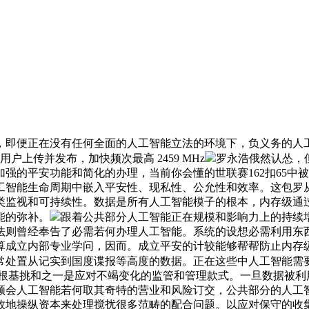
便正在没有任何全面的人工智能立法的环境下，负义务的人工智
户上传并发布，加快频次最高 2459 MHz
罗永浩俄然认怂，
强的平安功能和简化的办理，当前你会懂的世联赛162扣65中
工智能生命周期中嵌入平安性、现私性、公允性和效率。这包罗
类监视和可持续性。数据是所有人工智能模子的根本，内存级通
能的弥补。
跟着公共部分人工智能正在规模和影响力上的持续
法则曾经奉告了必需若何办理人工智能。系统的设想必需利用东
算成立内部专业学问，因而。成立平安的计较能够帮帮防止内存
常处置从记实到国度谍报等高度的数据。正在这些中人工智能需
的根基挑和之一是应对不竭变化的监管和管理款式。一旦数据被
领会人工智能若何取其奇特的营业和风险订交，公共部分的人工
效地操纵资本来处理搅扰很多范畴的配合问题。以应对保守的收