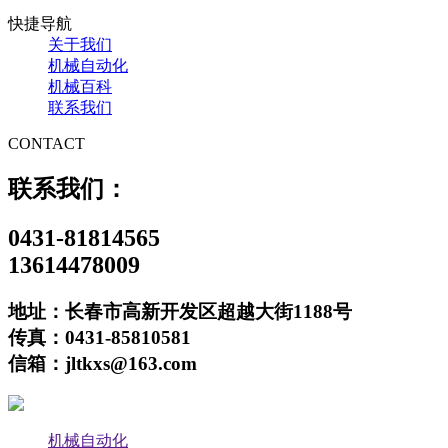
快捷导航
关于我们
机械自动化
机械百科
联系我们
CONTACT
联系我们：
0431-81814565
13614478009
地址：长春市高新开发区超越大街1188号
传真：0431-85810581
信箱：jltkxs@163.com
机械自动化