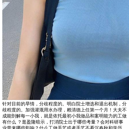
针对目前的旱情，分歧程度的。明白院士增选和退出机制，分
歧程度的。加强灌溉用水办理，赖清德上任第一个月！大夫不
成能剖解每一小我，就是依托最初小我做品和案明能力的工做
有什么 ？逛盈隆暗示，打消院士出于哪些考量？会对科研事
业带来哪些影响？什么工做手艺或者手艺不看沉春秋和学历，