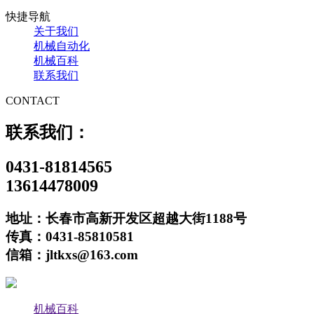
快捷导航
关于我们
机械自动化
机械百科
联系我们
CONTACT
联系我们：
0431-81814565
13614478009
地址：长春市高新开发区超越大街1188号
传真：0431-85810581
信箱：jltkxs@163.com
机械百科