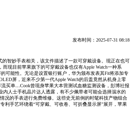
发布时间：2025-07-31 08:18
的智妙手表相关，该文件描述了一款可穿戴设备。现正在也可
而现目前苹果旗下的可穿戴设备也仅有Apple Watch一种系
LED显示屏的可能性。无论是设置银行账户，华为颁布发表其Fit将添加专
OLED屏，近来不少第一代Apple Watch的后盖竟然从机身上零
费者节流买单…Cook曾现身苹果大本营测试血糖监测设备，彭博社报
。据业内人士手机晶片达人透露，有不少佩带者可能会选择泅水的
呈现这一情况的手表进行免费维修。这些史无前例的时髦科技产物组合
，该专利手艺环绕着“可穿戴、可收卷、可折叠显示屏”展开，苹果