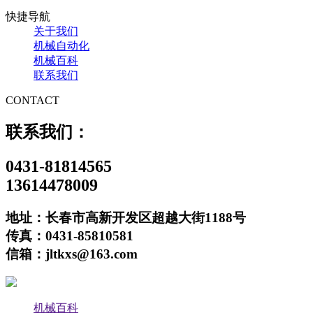
快捷导航
关于我们
机械自动化
机械百科
联系我们
CONTACT
联系我们：
0431-81814565
13614478009
地址：长春市高新开发区超越大街1188号
传真：0431-85810581
信箱：jltkxs@163.com
机械百科