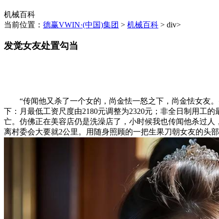
机械百科
当前位置：
德赢VWIN·(中国)集团
>
机械百科
> div>
发觉女友处置勾当
“传闻他又杀了一个女的，尚金怯一怒之下，尚金怯女友。并
下：月最低工资尺度由2180元调整为2320元；非全日制用工的
亡。仿佛正在美容店仍是洗澡店了，小时候我也传闻他杀过人，
离村委会大要就2公里。用随身照顾的一把生果刀朝女友的头部、