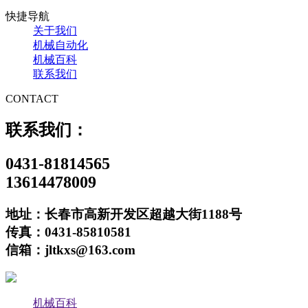
快捷导航
关于我们
机械自动化
机械百科
联系我们
CONTACT
联系我们：
0431-81814565
13614478009
地址：长春市高新开发区超越大街1188号
传真：0431-85810581
信箱：jltkxs@163.com
机械百科