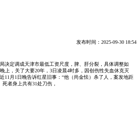
发布时间：2025-09-30 18:54
局决定调成天津市最低工资尺度，脾、肝分裂，具体调整如
2日晚上，关了大要20年，3日凌晨4时多，因创伤性失血休克灭
11月1日晚告诉红星旧事：“他（尚金怯）杀了人，案发地距
。死者身上共有31处刀伤，