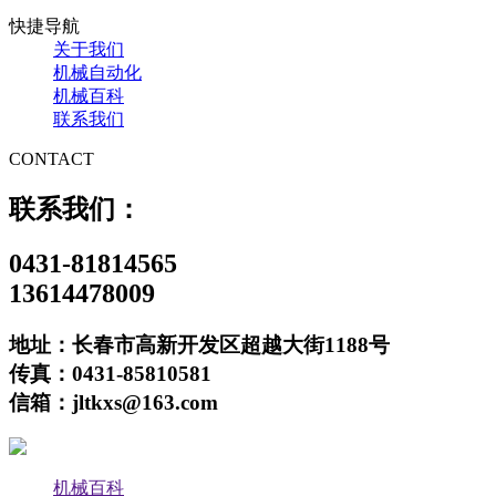
快捷导航
关于我们
机械自动化
机械百科
联系我们
CONTACT
联系我们：
0431-81814565
13614478009
地址：长春市高新开发区超越大街1188号
传真：0431-85810581
信箱：jltkxs@163.com
机械百科