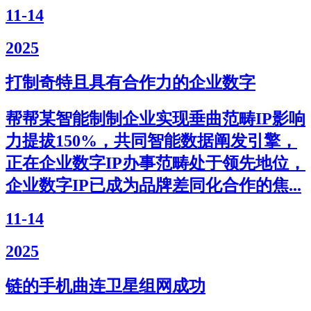
11-14
2025
打制奇特且具有合作力的企业数字
帮帮某智能制制企业实现垂曲范畴IP影响
力提拔150%，共同智能数据阐发引擎，
正在企业数字IP办事范畴处于领先地位，
企业数字IP已成为品牌差同化合作的焦...
11-14
2025
链的手机曲连卫星组网成功