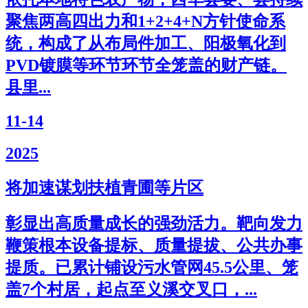
聚焦两高四出力和1+2+4+N方针使命系
统，构成了从布局件加工、阳极氧化到
PVD镀膜等环节环节全笼盖的财产链。
县里...
11-14
2025
将加速谋划扶植青圃等片区
彰显出高质量成长的强劲活力。靶向发力
鞭策根本设备提标、质量提拔、公共办事
提质。已累计铺设污水管网45.5公里、笼
盖7个村居，起点至义溪交叉口，...