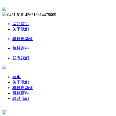
0431-81814565
13614478009
网站首页
关于我们
机械自动化
机械百科
联系我们
首页
关于我们
机械自动化
机械百科
联系我们