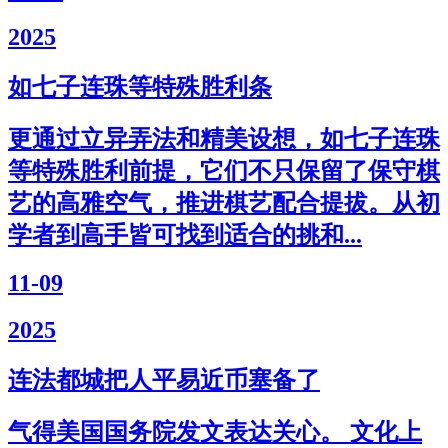
2025
如七子连珠等特殊胜利条
更通过立异弄法和精美设想，如七子连珠
等特殊胜利前提，它们不只保留了保守棋
艺的高雅空气，推进棋艺配合提拔。从初
学者到高手皆可找到适合的挑和...
11-09
2025
连法都城把人平易近币塞备了
气得美国国务院发文表达关心。 文化上