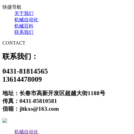
快捷导航
关于我们
机械自动化
机械百科
联系我们
CONTACT
联系我们：
0431-81814565
13614478009
地址：长春市高新开发区超越大街1188号
传真：0431-85810581
信箱：jltkxs@163.com
机械自动化